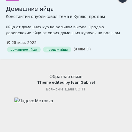
Домашние яйца
Константин
опубликовал тема в
Куплю, продам
Яйца от домашних кур на вольном выгуле. Продаю
деревенские яйца от своих домашних курочек на вольном
выгуле, экологически чистые кормим без всяких добавок.
25 мая, 2022
Есть доставка до города Камышина (цена доставки по
(и ещё 3 )
домашнее яйцо
продам яйца
согласованию) Звоните с 9-00 до 17-00 Александр +7-960-
872-54-29 +7-904-428-96-07 Есть возможность оплаты на
карту Сбербанка.
Обратная связь
Theme edited by Ivan Gabriel
Волжские Дали СОНТ