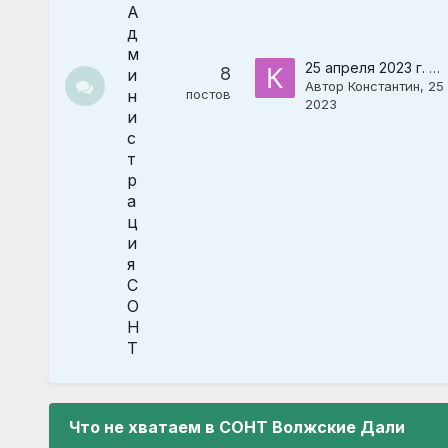
А
д
м
25 апреля 2023 г. Продолжаем ремонтировать Насосную Станцию
8
и
Автор
Константин
,
25
н
постов
2023
и
с
т
р
а
ц
и
я
С
О
Н
Т
Что не хватаем в СОНТ Волжские Дали