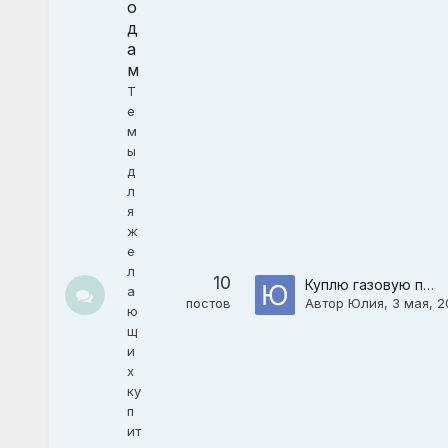
о
д
а
м
Т
е
м
ы
д
л
я
ж
е
л
10
Куплю газовую плиту
а
постов
Автор
Юлия
,
3 мая, 2
ю
щ
и
х
ку
п
ит